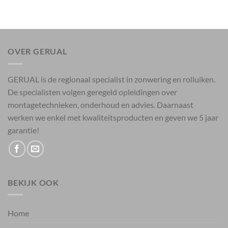
OVER GERUAL
GERUAL is de regionaal specialist in zonwering en rolluiken.
De specialisten volgen geregeld opleidingen over
montagetechnieken, onderhoud en advies. Daarnaast
werken we enkel met kwaliteitsproducten en geven we 5 jaar
garantie!
BEKIJK OOK
Home